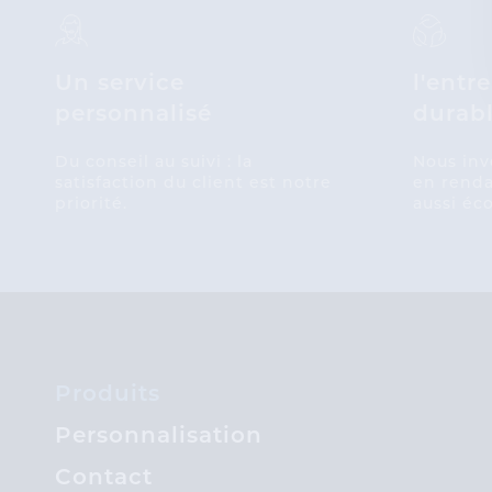
Un service
l'entr
personnalisé
durab
Du conseil au suivi : la
Nous inv
satisfaction du client est notre
en renda
priorité.
aussi éc
Produits
Personnalisation
Contact