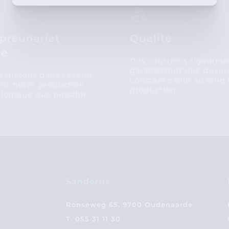
epreunariat
Qualité
le
Des contrôles rigoureu
garantissent une qualit
estissons dans l’avenir
constante tout au long 
nt notre production
production.
ologique que possible.
Sanderus
Ronseweg 65, 9700 Oudenaarde
T.
055 31 11 30