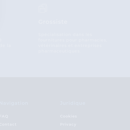
Grossiste
x
Spécialisation dans les
é
fournitures pour pharmacies,
de la
vétérinaires et entreprises
pharmaceutiques.
Navigation
Juridique
FAQ
Cookies
Contact
Privacy