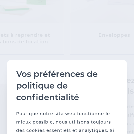
kets à reprendre et
Enveloppes
 bons de location
Vos préférences de
Préfére
politique de
administ
confidentialité
Chez l’impri
Pour que notre site web fonctionne le
administratif
mieux possible, nous utilisons toujours
en-tête, des 
des cookies essentiels et analytiques. Si
et des chemis