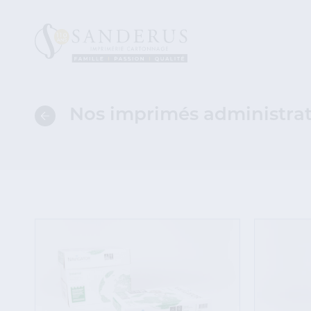
Nos imprimés administrat
Retour
à
l'aperçu
des
catégories