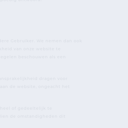
 spoedig antwoord!
 iedere Gebruiker. We nemen dan ook
jkheid van onze website te
regelen beschouwen als een
aansprakelijkheid dragen voor
 aan de website, ongeacht het
eel of gedeeltelijk te
ndien de omstandigheden dit