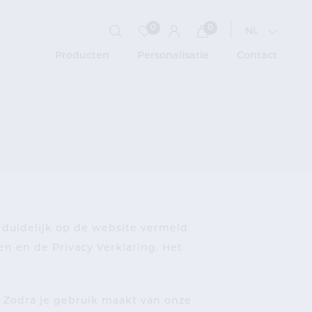
0
0
NL
Producten
Personalisatie
Contact
Plooidozen
Inpakmateriaal
Administratief drukwerk
Ticketrollen en thermorollen
 duidelijk op de website vermeld
en en de Privacy Verklaring. Het
Onze producten
 Zodra je gebruik maakt van onze