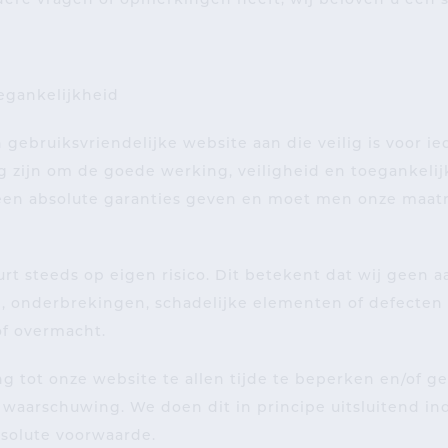
rdere vragen of opmerkingen heeft; wij beloven u een
oegankelijkheid
n gebruiksvriendelijke website aan die veilig is voor
ig zijn om de goede werking, veiligheid en toegankeli
een absolute garanties geven en moet men onze maat
rt steeds op eigen risico. Dit betekent dat wij geen 
en, onderbrekingen, schadelijke elementen of defecten
f overmacht.
tot onze website te allen tijde te beperken en/of geh
waarschuwing. We doen dit in principe uitsluitend i
bsolute voorwaarde.