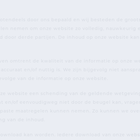
tendeels door ons bepaald en wij besteden de grootst
en nemen om onze website zo volledig, nauwkeurig e
 door derde partijen. De inhoud op onze website kan 
n omtrent de kwaliteit van de informatie op onze web
accuraat en/of nuttig is. We zijn bijgevolg niet aanspra
gevolge van de informatie op onze website.
nze website een schending van de geldende wetgevin
t en/of eenvoudigweg niet door de beugel kan, vragen
epaste maatregelen kunnen nemen. Zo kunnen we overg
ng van de inhoud.
ownload kan worden. Iedere download van onze websit