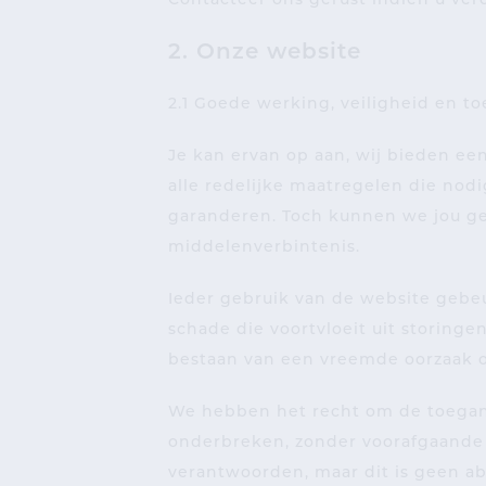
Contacteer ons gerust indien u ve
2. Onze website
2.1 Goede werking, veiligheid en t
Je kan ervan op aan, wij bieden ee
alle redelijke maatregelen die nod
garanderen. Toch kunnen we jou g
middelenverbintenis.
Ieder gebruik van de website gebeu
schade die voortvloeit uit storing
bestaan van een vreemde oorzaak o
We hebben het recht om de toegang 
onderbreken, zonder voorafgaande 
verantwoorden, maar dit is geen a