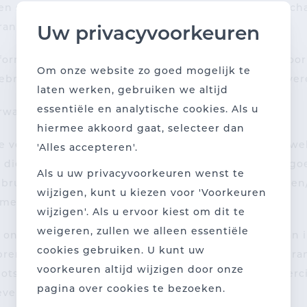
jk en schade ten gevolge van een verlies van data of s
erantwoordelijkheid van Gebruiker.
Uw privacyvoorkeuren
nformatie over producten op de website geldt een voo
Om onze website zo goed mogelijk te
bruiker kan op basis van dergelijke fouten geen ove
laten werken, gebruiken we altijd
essentiële en analytische cookies. Als u
verwachten
hiermee akkoord gaat, selecteer dan
e verantwoordelijkheid bij het gebruiken van onze we
'Alles accepteren'.
 die een schadelijke impact kunnen hebben op de goe
Als u uw privacyvoorkeuren wenst te
ebruikt worden om ons business model te omzeilen en
wijzigen, kunt u kiezen voor 'Voorkeuren
amelen.
wijzigen'. Als u ervoor kiest om dit te
weigeren, zullen we alleen essentiële
m onze website te gebruiken voor de verspreiding van
cookies gebruiken. U kunt uw
brengen, zoals de verspreiding van schadelijke progr
voorkeuren altijd wijzigen door onze
ots. De verspreiding van ongevraagde en/of commercië
pagina over cookies te bezoeken.
ven, valt hier ook onder.