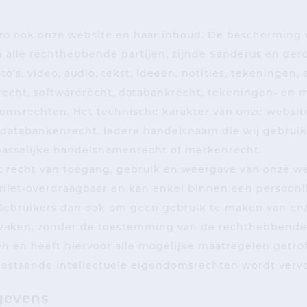
 zo ook onze website en haar inhoud. De bescherming 
alle rechthebbende partijen, zijnde Sanderus en derd
’s, video, audio, tekst, ideeën, notities, tekeningen, a
echt, softwarerecht, databankrecht, tekeningen- en 
ndomsrechten. Het technische karakter van onze websit
n databankenrecht. Iedere handelsnaam die wij gebrui
asselijke handelsnamenrecht of merkenrecht.
t recht van toegang, gebruik en weergave van onze we
, niet-overdraagbaar en kan enkel binnen een persoonl
Gebruikers dan ook om geen gebruik te maken van en/
zaken, zonder de toestemming van de rechthebbende.
en en heeft hiervoor alle mogelijke maatregelen getr
bestaande intellectuele eigendomsrechten wordt verv
gevens