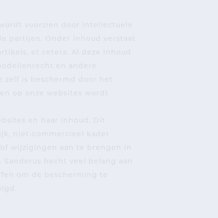
wordt voorzien door intellectuele
e partijen. Onder inhoud verstaat
rtikels, et cetera. Al deze inhoud
modellenrecht en andere
e zelf is beschermd door het
ken op onze websites wordt
bsites en haar inhoud. Dit
ijk, niet-commercieel kader
of wijzigingen aan te brengen in
 Sanderus hecht veel belang aan
offen om de bescherming te
olgd.