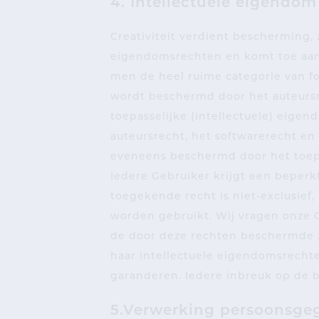
4. Intellectuele eigendom
Creativiteit verdient bescherming,
eigendomsrechten en komt toe aan 
men de heel ruime categorie van foto
wordt beschermd door het auteursr
toepasselijke (intellectuele) eige
auteursrecht, het softwarerecht e
eveneens beschermd door het toep
Iedere Gebruiker krijgt een beperk
toegekende recht is niet-exclusief
worden gebruikt. Wij vragen onze 
de door deze rechten beschermde 
haar intellectuele eigendomsrecht
garanderen. Iedere inbreuk op de 
5.Verwerking persoonsge