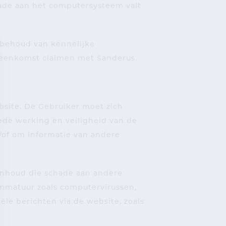
chade aan het computersysteem valt
rbehoud van kennelijke
reenkomst claimen met Sanderus.
bsite. De Gebruiker moet zich
de werking en veiligheid van de
/of om informatie van andere
 inhoud die schade aan andere
ammatuur zoals computervirussen,
le berichten via de website, zoals