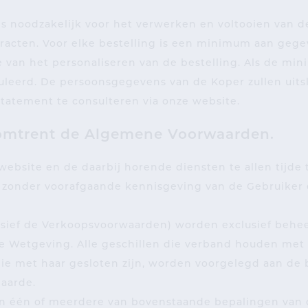
s noodzakelijk voor het verwerken en voltooien van de
racten. Voor elke bestelling is een minimum aan gege
 van het personaliseren van de bestelling. Als de 
nuleerd. De persoonsgegevens van de Koper zullen uit
atement te consulteren via onze website.
omtrent de Algemene Voorwaarden.
bsite en de daarbij horende diensten te allen tijde te
n zonder voorafgaande kennisgeving van de Gebruiker 
ief de Verkoopsvoorwaarden) worden exclusief behee
Wetgeving. Alle geschillen die verband houden met o
ie met haar gesloten zijn, worden voorgelegd aan de
aarde.
van één of meerdere van bovenstaande bepalingen van