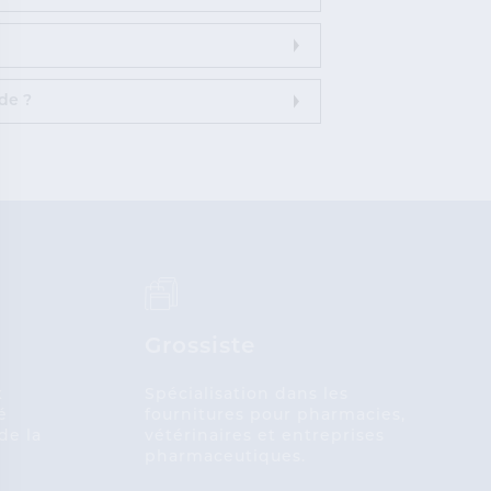
de ?
Grossiste
x
Spécialisation dans les
é
fournitures pour pharmacies,
de la
vétérinaires et entreprises
pharmaceutiques.