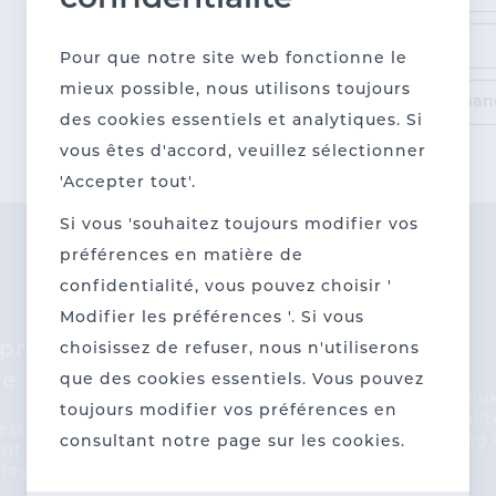
confidentialité
Pourquoi ne puis-je pas voir les prix ?
Pour que notre site web fonctionne le
mieux possible, nous utilisons toujours
Ai-je besoin d'un compte pour passer une comman
des cookies essentiels et analytiques. Si
vous êtes d'accord, veuillez sélectionner
'Accepter tout'.
Si vous 'souhaitez toujours modifier vos
préférences en matière de
confidentialité, vous pouvez choisir '
Modifier les préférences '. Si vous
epreunariat
Qualité
choisissez de refuser, nous n'utiliserons
le
que des cookies essentiels. Vous pouvez
Des contrôles rigoureu
toujours modifier vos préférences en
garantissent une qualit
estissons dans l’avenir
constante tout au long 
consultant notre page sur les cookies.
nt notre production
production.
ologique que possible.