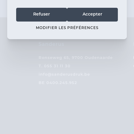
Refuser
Accepter
MODIFIER LES PRÉFÉRENCES
Sanderus
Ronseweg 65, 9700 Oudenaarde
T.
055 31 11 30
info@sanderusdruk.be
BE 0400.245.952