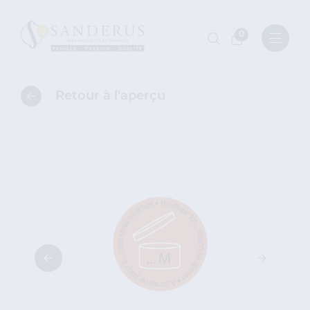
0
Retour à l'aperçu
Retour
à
l'aperçu
des
catégories