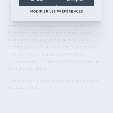
Refuser
Accepter
graphique. Du choix du papier et de
MODIFIER LES PRÉFÉRENCES
l’adhérence aux formats et finitions tels que
des étiquettes sur rouleau, sur souche ou sur
papier A4. Nous proposons des solutions
flexibles et sur mesure pour chaque type
d’étiquette. Nous sommes là pour vous
accompagner, de la première conception au
résultat final, afin que vos étiquettes
correspondent parfaitement à votre marque et
à votre application.
N'hésitez pas à nous
contacter
pour discuter
des possibilités.