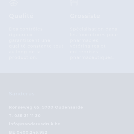
Qualité
Grossiste
Des contrôles
Spécialisation dans
rigoureux
les fournitures pour
garantissent une
pharmacies,
qualité constante tout
vétérinaires et
au long de la
entreprises
production.
pharmaceutiques.
Sanderus
Ronseweg 65, 9700 Oudenaarde
T.
055 31 11 30
info@sanderusdruk.be
BE 0400.245.952