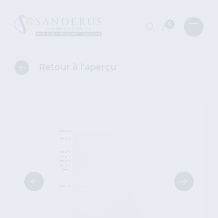
0
Retour à l'aperçu
Retour
à
l'aperçu
des
catégories