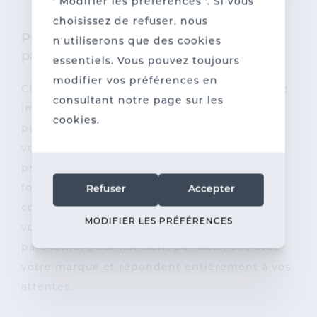
' Modifier les préférences '. Si vous
choisissez de refuser, nous
Préférez-vous du papier de pesée et du
n'utiliserons que des cookies
parchemin personnalisés ?
essentiels. Vous pouvez toujours
modifier vos préférences en
Chez l’imprimerie Sanderus, vous pouvez faire
consultant notre page sur les
imprimer du papier de pesée et du papier
cookies.
parchemin entièrement personnalisés avec
votre logo et votre nom, pour une image
professionnelle. Nous vous aidons à choisir le
format et vous accompagnons de la
Refuser
Accepter
conception jusqu’au produit final, afin que
MODIFIER LES PRÉFÉRENCES
votre papier de pesée et votre papier
parchemin s’harmonisent parfaitement avec
votre marque et répondent entièrement à vos
attentes.