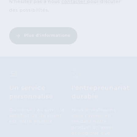
N'hésitez pas à nous
contacter
pour discuter
des possibilités.
Plus d'informations
Un service
l'entrepreunariat
personnalisé
durable
Du conseil au suivi : la
Nous investissons
satisfaction du client
dans l’avenir en
est notre priorité.
rendant notre
production aussi
écologique que