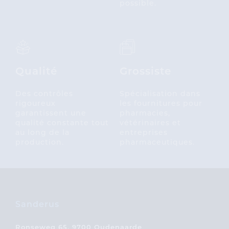
possible.
Qualité
Grossiste
Des contrôles
Spécialisation dans
rigoureux
les fournitures pour
garantissent une
pharmacies,
qualité constante tout
vétérinaires et
au long de la
entreprises
production.
pharmaceutiques.
Sanderus
Ronseweg 65, 9700 Oudenaarde