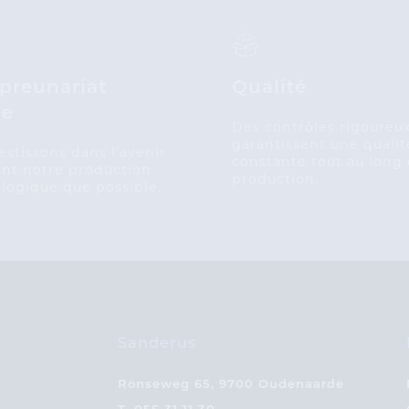
epreunariat
Qualité
le
Des contrôles rigoureu
garantissent une qualit
estissons dans l’avenir
constante tout au long 
nt notre production
production.
ologique que possible.
Sanderus
Ronseweg 65, 9700 Oudenaarde