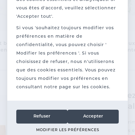
vous êtes d'accord, veuillez sélectionner
'Accepter tout'.
Si vous 'souhaitez toujours modifier vos
préférences en matière de
t boîtes-cadeaux
Set boîtes-cadeaux
confidentialité, vous pouvez choisir '
en format (50 ex.)
+ 25M) en vent
Modifier les préférences '. Si vous
choisissez de refuser, nous n'utiliserons
que des cookies essentiels. Vous pouvez
toujours modifier vos préférences en
consultant notre page sur les cookies.
Préfére
d'embal
Refuser
Accepter
Chez l’impri
MODIFIER LES PRÉFÉRENCES
emballages s