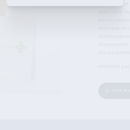
entièrement 
avec votre l
boîtes-cadeau
ainsi que des
accompagnons
d'impression 
des poignées,
N'hésitez pa
Plus d'