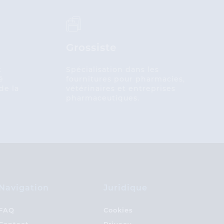
Grossiste
x
Spécialisation dans les
é
fournitures pour pharmacies,
de la
vétérinaires et entreprises
pharmaceutiques.
Navigation
Juridique
FAQ
Cookies