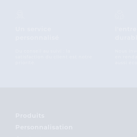
Un service
l'entr
personnalisé
durab
Du conseil au suivi : la
Nous inv
satisfaction du client est notre
en renda
priorité.
aussi éc
Produits
Personnalisation