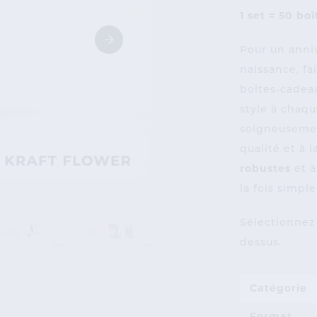
1 set = 50 bo
Pour un anni
naissance, fa
boîtes-cadea
style à chaq
soigneusemen
qualité et à l
robustes
et 
la fois simpl
Sélectionnez 
dessus.
Catégorie