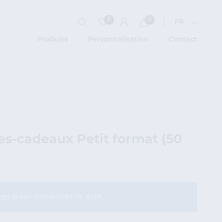
0
0
FR
Produits
Personnalisation
Contact
Boîtes pliantes
E
Matériel d'emballage
A
Imprimés administratifs
C
tes-cadeaux Petit format (50
Rouleaux tickets et rouleaux
P
thermo
p
Nos produits
ter
pour consulter le prix.