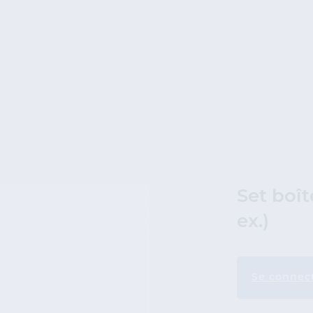
Set boî
ex.)
Se connec