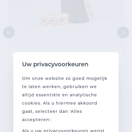
Labels 'Let op met alcohol" diam.
Uw privacyvoorkeuren
23mm
Om onze website zo goed mogelijk
te laten werken, gebruiken we
altijd essentiële en analytische
cookies. Als u hiermee akkoord
gaat, selecteer dan 'Alles
accepteren'.
Als u uw privacyvoorkeuren wenst