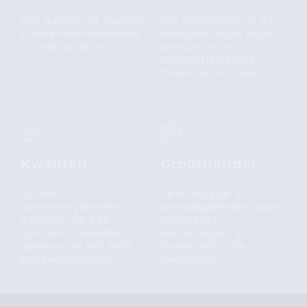
Van advies tot nazorg:
We investeren in de
klantentevredenheid
toekomst door onze
is onze prioriteit.
productie zo
milieuvriendelijk
mogelijk te maken.
Kwaliteit
Groothandel
Strikte
Specialisatie in
controlesystemen
benodigdheden voor
garanderen een
apotheken,
constante kwaliteit
dierenartsen en
gedurende het hele
farmaceutische
productieproces.
bedrijven.