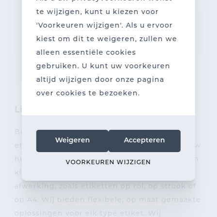
te wijzigen, kunt u kiezen voor
'Voorkeuren wijzigen'. Als u ervoor
kiest om dit te weigeren, zullen we
alleen essentiële cookies
gebruiken. U kunt uw voorkeuren
altijd wijzigen door onze pagina
over cookies te bezoeken.
Liever gepersonaliseerde etiketten?
Bij drukkerij Sanderus kunt u zelfklevende
Weigeren
Accepteren
etiketten printen die perfect aansluiten bij uw
huisstijl. Van het kiezen van de papiersoort en
VOORKEUREN WIJZIGEN
kleefkracht tot het gewenste formaat en de
afwerking, zoals etiketten op rol, op strook of
op A4. Wij bieden flexibele, op maat gemaakte
oplossingen voor elk type etiket. Wij