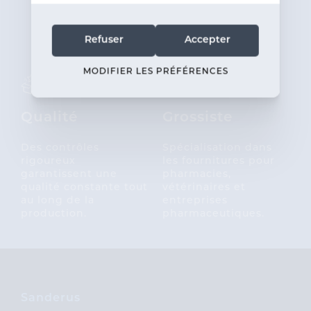
écologique que
possible.
Refuser
Accepter
MODIFIER LES PRÉFÉRENCES
Qualité
Grossiste
Des contrôles
Spécialisation dans
rigoureux
les fournitures pour
garantissent une
pharmacies,
qualité constante tout
vétérinaires et
au long de la
entreprises
production.
pharmaceutiques.
Sanderus