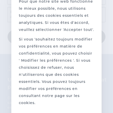
Pour que notre site web fonctionne
le mieux possible, nous utilisons
Recevrai-je une confirmation de commande
toujours des cookies essentiels et
après avoir passé ma commande ?
analytiques. Si vous êtes d'accord,
veuillez sélectionner 'Accepter tout'.
Choisissez une catégorie
Si vous 'souhaitez toujours modifier
vos préférences en matière de
confidentialité, vous pouvez choisir
' Modifier les préférences '. Si vous
choisissez de refuser, nous
n'utiliserons que des cookies
Un service
l'entrepreunariat
essentiels. Vous pouvez toujours
personnalisé
durable
modifier vos préférences en
consultant notre page sur les
Du conseil au suivi : la
Nous investissons
satisfaction du client
dans l’avenir en
cookies.
est notre priorité.
rendant notre
production aussi