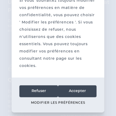
Si vous 'souhaitez toujours modifier
Un service
l'entrepreunariat
vos préférences en matière de
personnalisé
durable
confidentialité, vous pouvez choisir
Du conseil au suivi : la
Nous investissons
' Modifier les préférences '. Si vous
satisfaction du client
dans l’avenir en
choisissez de refuser, nous
est notre priorité.
rendant notre
production aussi
n'utiliserons que des cookies
écologique que
essentiels. Vous pouvez toujours
possible.
modifier vos préférences en
consultant notre page sur les
cookies.
Qualité
Grossiste
Refuser
Accepter
Des contrôles
Spécialisation dans
rigoureux
les fournitures pour
garantissent une
pharmacies,
MODIFIER LES PRÉFÉRENCES
qualité constante tout
vétérinaires et
au long de la
entreprises